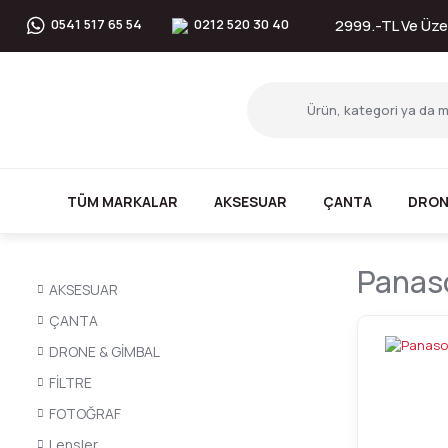
2999.-TL Ve Üzer
0541 517 65 54
0212 520 30 40
TÜM MARKALAR
AKSESUAR
ÇANTA
DRON
Panaso
AKSESUAR
ÇANTA
DRONE & GİMBAL
FİLTRE
FOTOĞRAF
Lensler