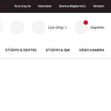
 →
Ana Sayfa
Markalar
Banka Bilgilerimiz
İletişim
Üye Girişi
Sepetim
STÜDYO & DESTEK
STÜDYO & IŞIK
VİDEO KAMERA