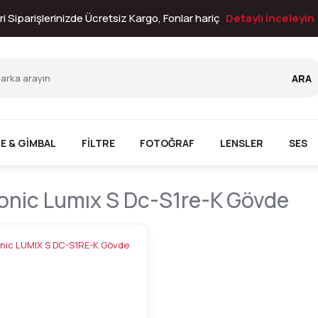
i Siparişlerinizde Ücretsiz Kargo, Fonlar hariç
Detaylı inceleyin
ARA
E & GİMBAL
FİLTRE
FOTOĞRAF
LENSLER
SES
nic Lumıx S Dc-S1re-K Gövde