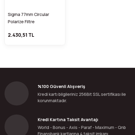
Sigma 77mm Circular
Polarize Filtre
2.430,51 TL
%100 Güvenli Alışveriş
Kredi kartı bilgileriniz 256Bit SSL sertifikası ile
korunmaktadır.
Kredi Kartına Taksit Avantajı
World - Bonus - Axis - Paraf - Maximum - Qnb
Finansbank kartlarına 4 taksit imkanı