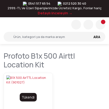
0541 517 65 54
0212 520 30 40
2999.-TL Ve Üzeri Siparişlerinizde Ücretsiz Kargo, Fonlar hariç
Detaylı inceleyin →
ARA
Profoto B1x 500 Airttl
Location Kit
Tükendi