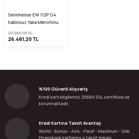
Sennheiser EW 112P G4
Kablosuz Yaka Mikrofonu
32.265,00 TL
26.481,20 TL
%100 Güvenli Alışveriş
Kredi kartı bilgileriniz 256Bit SSL sertifikası ile
korunmaktadır.
Kredi Kartına Taksit Avantajı
World - Bonus - Axis - Paraf - Maximum - Qnb
Finansbank kartlarına 4 taksit imkanı