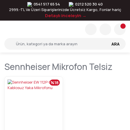
0541 517 65 54
0212 520 30 40
2999.-TL Ve Üzeri Siparişlerinizde Ücretsiz Kargo, Fonlar hariç
Detaylı inceleyin →
ARA
Sennheiser Mikrofon Telsiz
%18