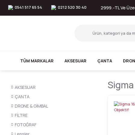
0541 517 65 54
0212 520 30 40
2999.-TL Ve Üzer
TÜM MARKALAR
AKSESUAR
ÇANTA
DRON
Sigma 
AKSESUAR
ÇANTA
DRONE & GİMBAL
FİLTRE
FOTOĞRAF
Lensler