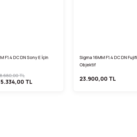
 F1.4 DC DN Sony E İçin
Sigma 16MM F1.4 DC DN Fujifi
Objektif
8.680,00 TL
23.900,00 TL
5.334,00 TL