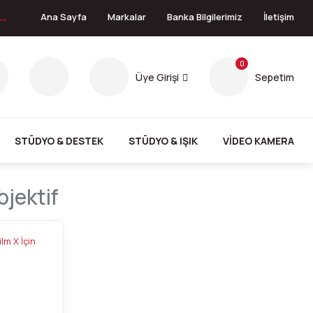
 →
Ana Sayfa
Markalar
Banka Bilgilerimiz
İletişim
0
Üye Girişi
Sepetim
STÜDYO & DESTEK
STÜDYO & IŞIK
VİDEO KAMERA
bjektif