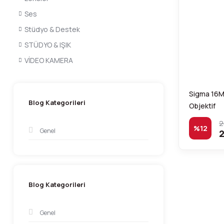
Ses
Stüdyo & Destek
STÜDYO & IŞIK
VİDEO KAMERA
Sigma 16MM
Blog Kategorileri
Objektif
2
%12
Genel
2
Blog Kategorileri
Genel