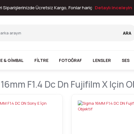
i Siparişlerinizde Ücretsiz Kargo, Fonlar hariç
Detaylı inceleyin
ARA
E & GİMBAL
FİLTRE
FOTOĞRAF
LENSLER
SES
16mm F1.4 Dc Dn Fujifilm X Için O