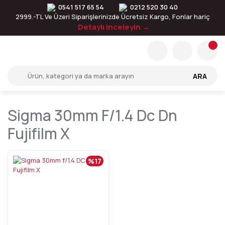
0541 517 65 54
0212 520 30 40
2999.-TL Ve Üzeri Siparişlerinizde Ücretsiz Kargo, Fonlar hariç
Detaylı inceleyin →
ARA
Sigma 30mm F/1.4 Dc Dn
Fujifilm X
%17