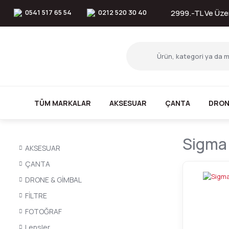
0541 517 65 54
0212 520 30 40
2999.-TL Ve Üzer
TÜM MARKALAR
AKSESUAR
ÇANTA
DRON
Sigma
AKSESUAR
ÇANTA
DRONE & GİMBAL
FİLTRE
FOTOĞRAF
Lensler