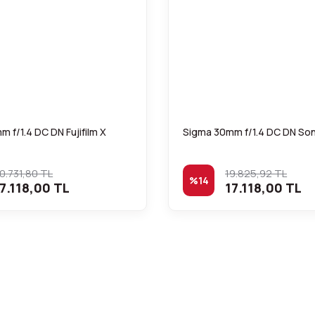
 f/1.4 DC DN Fujifilm X
Sigma 30mm f/1.4 DC DN So
0.731,80 TL
19.825,92 TL
%14
7.118,00 TL
17.118,00 TL