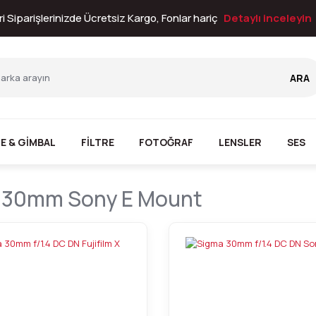
i Siparişlerinizde Ücretsiz Kargo, Fonlar hariç
Detaylı inceleyin
ARA
E & GİMBAL
FİLTRE
FOTOĞRAF
LENSLER
SES
 30mm Sony E Mount