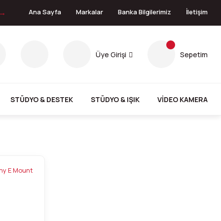
 →
Ana Sayfa
Markalar
Banka Bilgilerimiz
İletişim
Üye Girişi
Sepetim
STÜDYO & DESTEK
STÜDYO & IŞIK
VİDEO KAMERA