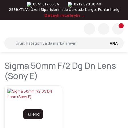
0541 517 65 54
0212 520 30 40
2999.-TL Ve Üzeri Siparişlerinizde Ücretsiz Kargo, Fonlar hariç
Detaylı inceleyin →
ARA
Sigma 50mm F/2 Dg Dn Lens
(sony E)
Tükendi