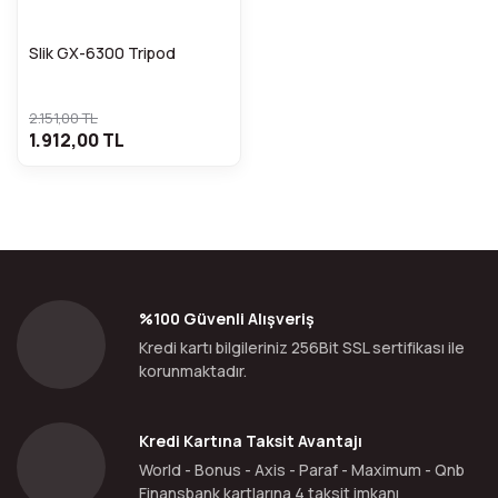
Slik GX-6300 Tripod
2.151,00 TL
1.912,00 TL
%100 Güvenli Alışveriş
Kredi kartı bilgileriniz 256Bit SSL sertifikası ile
korunmaktadır.
Kredi Kartına Taksit Avantajı
World - Bonus - Axis - Paraf - Maximum - Qnb
Finansbank kartlarına 4 taksit imkanı