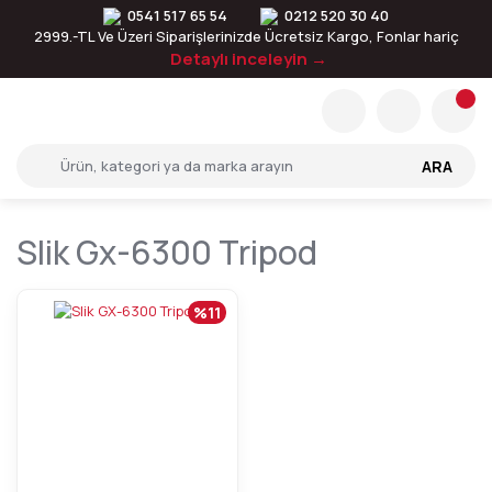
0541 517 65 54
0212 520 30 40
2999.-TL Ve Üzeri Siparişlerinizde Ücretsiz Kargo, Fonlar hariç
Detaylı inceleyin →
ARA
Slik Gx-6300 Tripod
%11