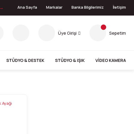
 →
Ana Sayfa
Markalar
Banka Bilgilerimiz
İletişim
Üye Girişi
Sepetim
STÜDYO & DESTEK
STÜDYO & IŞIK
VİDEO KAMERA