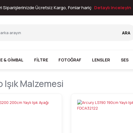
i Siparişlerinizde Ücretsiz Kargo, Fonlar hariç
Detaylı inceleyin
ARA
E & GİMBAL
FİLTRE
FOTOĞRAF
LENSLER
SES
 Işık Malzemesi