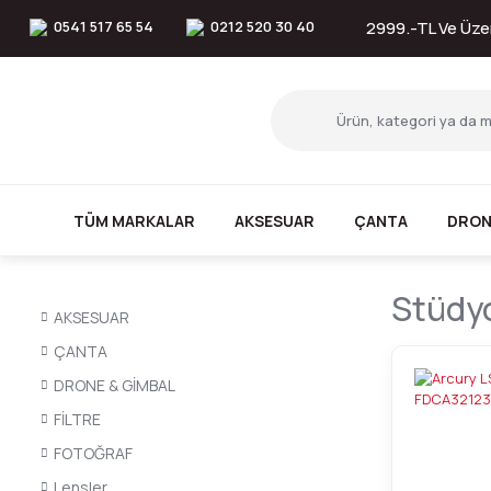
0541 517 65 54
0212 520 30 40
2999.-TL Ve Üzer
TÜM MARKALAR
AKSESUAR
ÇANTA
DRON
Stüdyo
AKSESUAR
ÇANTA
DRONE & GİMBAL
FİLTRE
FOTOĞRAF
Lensler