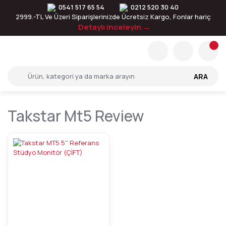
0541 517 65 54
0212 520 30 40
2999.-TL Ve Üzeri Siparişlerinizde Ücretsiz Kargo, Fonlar hariç
Detaylı inceleyin →
ARA
Takstar Mt5 Review