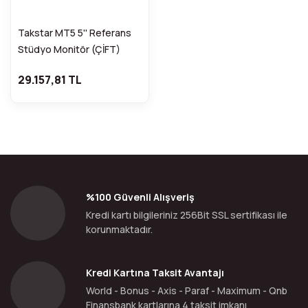
Takstar MT5 5'' Referans
Stüdyo Monitör (ÇİFT)
29.157,81 TL
%100 Güvenli Alışveriş
Kredi kartı bilgileriniz 256Bit SSL sertifikası ile
korunmaktadır.
Kredi Kartına Taksit Avantajı
World - Bonus - Axis - Paraf - Maximum - Qnb
Finansbank kartlarına 4 taksit imkanı