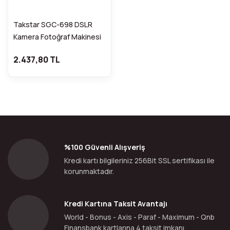
Takstar SGC-698 DSLR
Kamera Fotoğraf Makinesi
Uyumlu Shotgun
2.437,80 TL
Condenser Mikrofon
%100 Güvenli Alışveriş
Kredi kartı bilgileriniz 256Bit SSL sertifikası ile
korunmaktadır.
Kredi Kartına Taksit Avantajı
World - Bonus - Axis - Paraf - Maximum - Qnb
Finansbank kartlarına 4 taksit imkanı