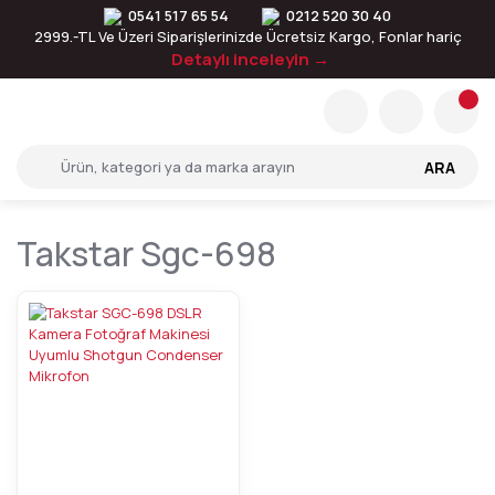
0541 517 65 54
0212 520 30 40
2999.-TL Ve Üzeri Siparişlerinizde Ücretsiz Kargo, Fonlar hariç
Detaylı inceleyin →
ARA
Takstar Sgc-698