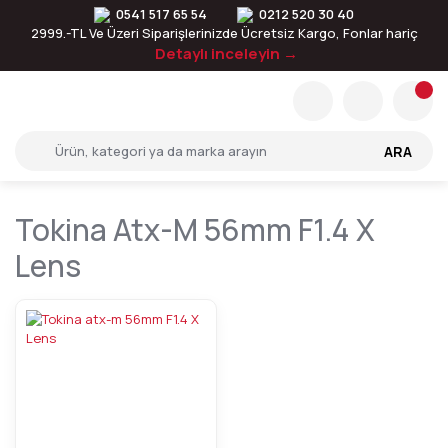
0541 517 65 54
0212 520 30 40
2999.-TL Ve Üzeri Siparişlerinizde Ücretsiz Kargo, Fonlar hariç
Detaylı inceleyin →
ARA
Tokina Atx-M 56mm F1.4 X
Lens