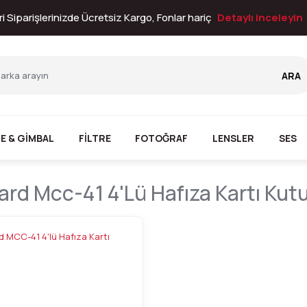
i Siparişlerinizde Ücretsiz Kargo, Fonlar hariç
Detaylı inceleyin
ARA
E & GİMBAL
FİLTRE
FOTOĞRAF
LENSLER
SES
rd Mcc-41 4'lü Hafıza Kartı Kut