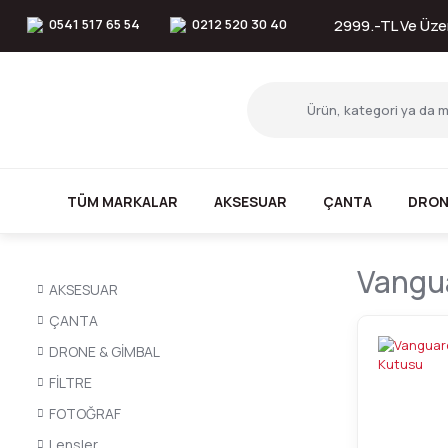
0541 517 65 54
0212 520 30 40
2999.-TL Ve Üzer
TÜM MARKALAR
AKSESUAR
ÇANTA
DRON
Vangua
AKSESUAR
ÇANTA
DRONE & GİMBAL
FİLTRE
FOTOĞRAF
Lensler