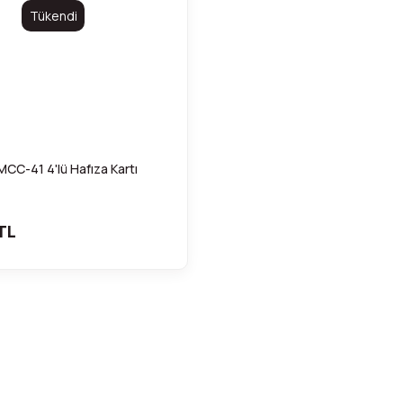
Tükendi
CC-41 4'lü Hafıza Kartı
TL