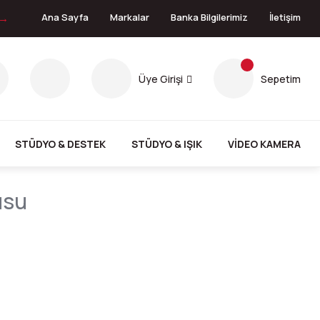
 →
Ana Sayfa
Markalar
Banka Bilgilerimiz
İletişim
Üye Girişi
Sepetim
STÜDYO & DESTEK
STÜDYO & IŞIK
VİDEO KAMERA
usu