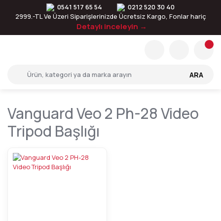
0541 517 65 54
0212 520 30 40
2999.-TL Ve Üzeri Siparişlerinizde Ücretsiz Kargo, Fonlar hariç
Detaylı inceleyin →
ARA
Vanguard Veo 2 Ph-28 Video
Tripod Başlığı