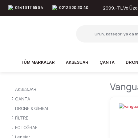
0541 517 65 54
0212 520 30 40
2999.-TL Ve Üzer
TÜM MARKALAR
AKSESUAR
ÇANTA
DRON
Vangua
AKSESUAR
ÇANTA
DRONE & GİMBAL
FİLTRE
FOTOĞRAF
Lensler