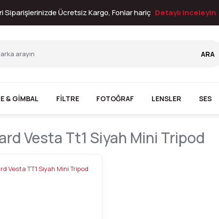
i Siparişlerinizde Ücretsiz Kargo, Fonlar hariç
Detaylı inceleyin
ARA
E & GİMBAL
FİLTRE
FOTOĞRAF
LENSLER
SES
rd Vesta Tt1 Siyah Mini Tripod