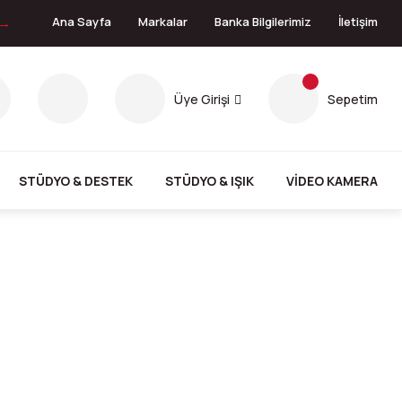
 →
Ana Sayfa
Markalar
Banka Bilgilerimiz
İletişim
Üye Girişi
Sepetim
STÜDYO & DESTEK
STÜDYO & IŞIK
VİDEO KAMERA