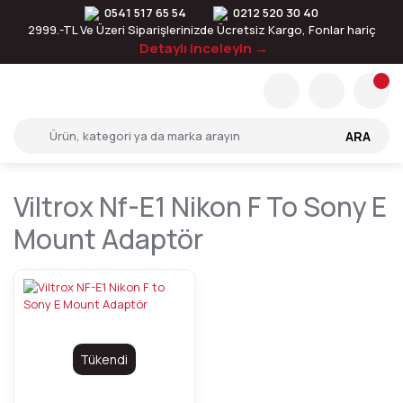
0541 517 65 54
0212 520 30 40
2999.-TL Ve Üzeri Siparişlerinizde Ücretsiz Kargo, Fonlar hariç
Detaylı inceleyin →
ARA
Viltrox Nf-E1 Nikon F To Sony E
Mount Adaptör
Tükendi