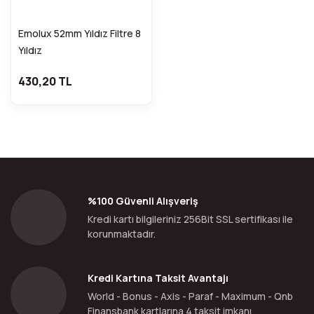
Emolux 52mm Yıldız Filtre 8
Yıldız
430,20 TL
%100 Güvenli Alışveriş
Kredi kartı bilgileriniz 256Bit SSL sertifikası ile
korunmaktadır.
Kredi Kartına Taksit Avantajı
World - Bonus - Axis - Paraf - Maximum - Qnb
Finansbank kartlarına 4 taksit imkanı