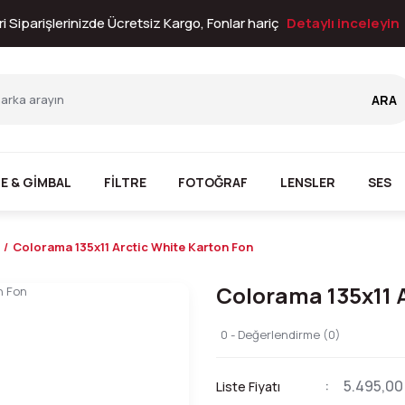
i Siparişlerinizde Ücretsiz Kargo, Fonlar hariç
Detaylı inceleyin
ARA
E & GİMBAL
FİLTRE
FOTOĞRAF
LENSLER
SES
Colorama 135x11 Arctic White Karton Fon
Colorama 135x11 
0 - Değerlendirme (0)
5.495,00
Liste Fiyatı