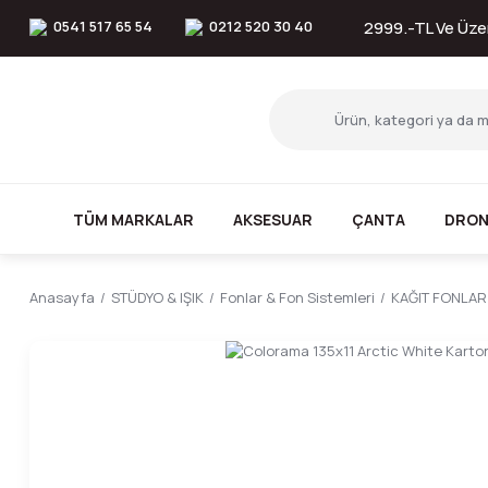
0541 517 65 54
0212 520 30 40
2999.-TL Ve Üzer
TÜM MARKALAR
AKSESUAR
ÇANTA
DRON
Anasayfa
STÜDYO & IŞIK
Fonlar & Fon Sistemleri
KAĞIT FONLAR