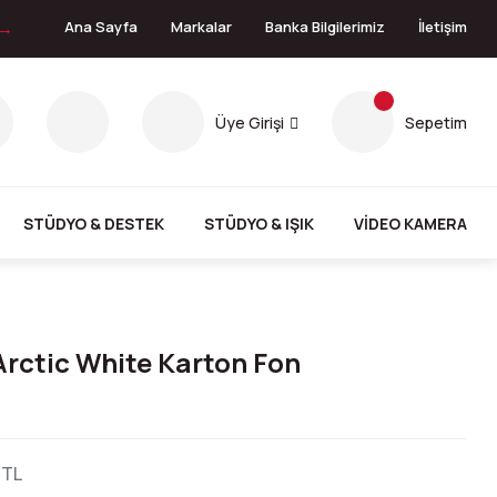
 →
Ana Sayfa
Markalar
Banka Bilgilerimiz
İletişim
Üye Girişi
Sepetim
STÜDYO & DESTEK
STÜDYO & IŞIK
VİDEO KAMERA
Arctic White Karton Fon
 TL