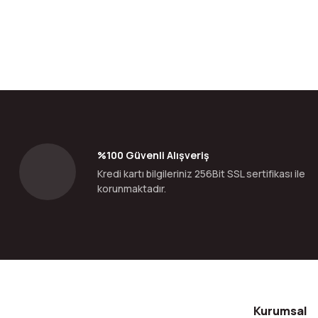
Bu ürünün fiyat bilgisi, resim, ürün açıklamalarında ve diğer konular
Görüş ve önerileriniz için teşekkür ederiz.
Ürün resmi kalitesiz, bozuk veya görüntülenemiyor.
Ürün açıklamasında eksik bilgiler bulunuyor.
Ürün bilgilerinde hatalar bulunuyor.
%100 Güvenli Alışveriş
Ürün fiyatı diğer sitelerden daha pahalı.
Kredi kartı bilgileriniz 256Bit SSL sertifikası ile
Bu ürüne benzer farklı alternatifler olmalı.
korunmaktadır.
Kurumsal