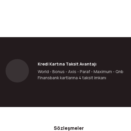
da yetersiz gördüğünüz noktaları öneri formunu kullanarak tarafımıza ilete
Bu ürüne ilk yorumu siz yapın!
Yorum Yaz
Kredi Kartına Taksit Avantajı
World - Bonus - Axis - Paraf - Maximum - Qnb
Finansbank kartlarına 4 taksit imkanı
Gönder
Sözleşmeler