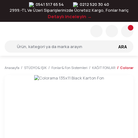
0541 517 65 54
0212 520 30 40
2999.-TL Ve Üzeri Siparişlerinizde Ücretsiz Kargo, Fonlar hariç
Detaylı inceleyin →
ARA
Anasayfa
STÜDYO & IŞIK
Fonlar & Fon Sistemleri
KAĞIT FONLAR
Colorama 1