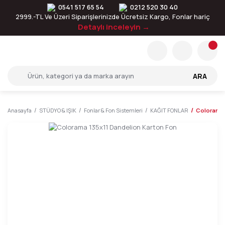
0541 517 65 54
0212 520 30 40
2999.-TL Ve Üzeri Siparişlerinizde Ücretsiz Kargo, Fonlar hariç
Detaylı inceleyin →
ARA
Anasayfa
STÜDYO & IŞIK
Fonlar & Fon Sistemleri
KAĞIT FONLAR
Colorama 