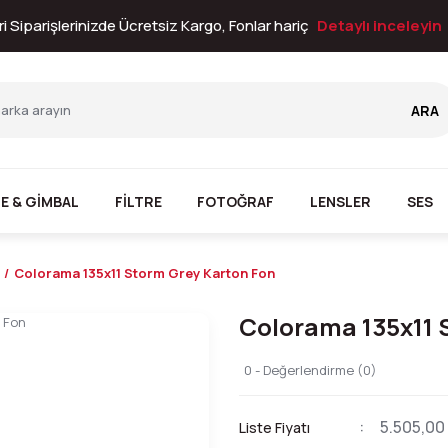
i Siparişlerinizde Ücretsiz Kargo, Fonlar hariç
Detaylı inceleyin
ARA
E & GİMBAL
FİLTRE
FOTOĞRAF
LENSLER
SES
Colorama 135x11 Storm Grey Karton Fon
Colorama 135x11 
0 - Değerlendirme (0)
5.505,00
Liste Fiyatı