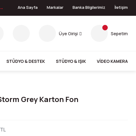
 →
Ana Sayfa
Markalar
Banka Bilgilerimiz
İletişim
Üye Girişi
Sepetim
STÜDYO & DESTEK
STÜDYO & IŞIK
VİDEO KAMERA
Storm Grey Karton Fon
 TL