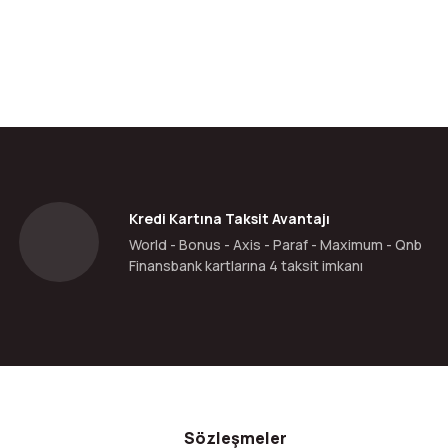
da yetersiz gördüğünüz noktaları öneri formunu kullanarak tarafımıza ilete
Bu ürüne ilk yorumu siz yapın!
Yorum Yaz
Kredi Kartına Taksit Avantajı
World - Bonus - Axis - Paraf - Maximum - Qnb
Finansbank kartlarına 4 taksit imkanı
Gönder
Sözleşmeler