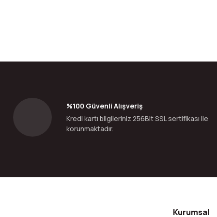
Bu ürünün fiyat bilgisi, resim, ürün açıklamalarında ve diğer konular
Görüş ve önerileriniz için teşekkür ederiz.
Ürün resmi kalitesiz, bozuk veya görüntülenemiyor.
Ürün açıklamasında eksik bilgiler bulunuyor.
Ürün bilgilerinde hatalar bulunuyor.
%100 Güvenli Alışveriş
Ürün fiyatı diğer sitelerden daha pahalı.
Kredi kartı bilgileriniz 256Bit SSL sertifikası ile
Bu ürüne benzer farklı alternatifler olmalı.
korunmaktadır.
Kurumsal