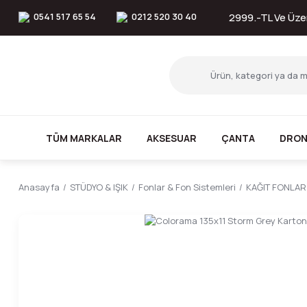
0541 517 65 54
0212 520 30 40
2999.-TL Ve Üzer
TÜM MARKALAR
AKSESUAR
ÇANTA
DRON
Anasayfa
STÜDYO & IŞIK
Fonlar & Fon Sistemleri
KAĞIT FONLAR