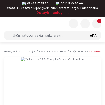
0541 517 65 54
0212 520 30 40
2999.-TL Ve Üzeri Siparişlerinizde Ücretsiz Kargo, Fonlar hariç
Detaylı inceleyin →
ARA
Anasayfa
STÜDYO & IŞIK
Fonlar & Fon Sistemleri
KAĞIT FONLAR
Colorama 