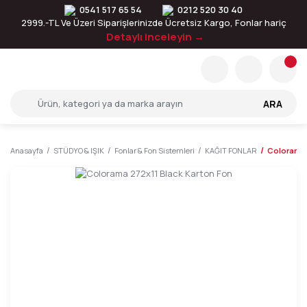
0541 517 65 54
0212 520 30 40
2999.-TL Ve Üzeri Siparişlerinizde Ücretsiz Kargo, Fonlar hariç
Detaylı inceleyin →
ARA
Anasayfa
STÜDYO & IŞIK
Fonlar & Fon Sistemleri
KAĞIT FONLAR
Colorama 