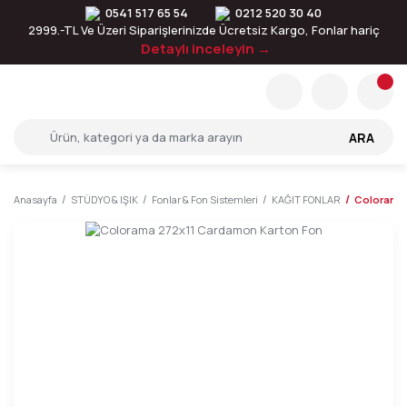
0541 517 65 54
0212 520 30 40
2999.-TL Ve Üzeri Siparişlerinizde Ücretsiz Kargo, Fonlar hariç
Detaylı inceleyin →
ARA
Anasayfa
STÜDYO & IŞIK
Fonlar & Fon Sistemleri
KAĞIT FONLAR
Colorama 