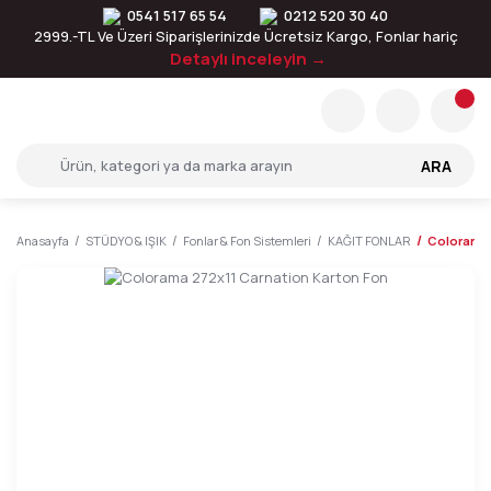
0541 517 65 54
0212 520 30 40
2999.-TL Ve Üzeri Siparişlerinizde Ücretsiz Kargo, Fonlar hariç
Detaylı inceleyin →
ARA
Anasayfa
STÜDYO & IŞIK
Fonlar & Fon Sistemleri
KAĞIT FONLAR
Colorama 