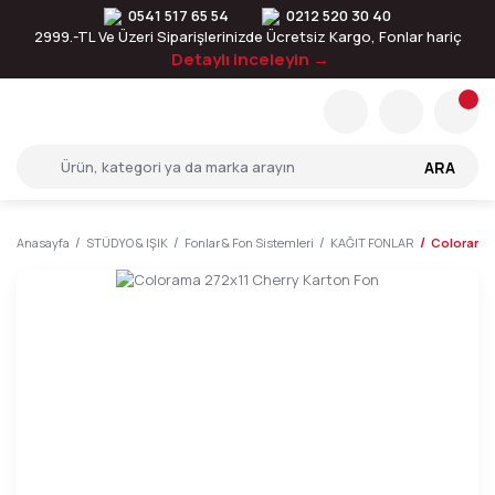
0541 517 65 54
0212 520 30 40
2999.-TL Ve Üzeri Siparişlerinizde Ücretsiz Kargo, Fonlar hariç
Detaylı inceleyin →
ARA
Anasayfa
STÜDYO & IŞIK
Fonlar & Fon Sistemleri
KAĞIT FONLAR
Colorama 