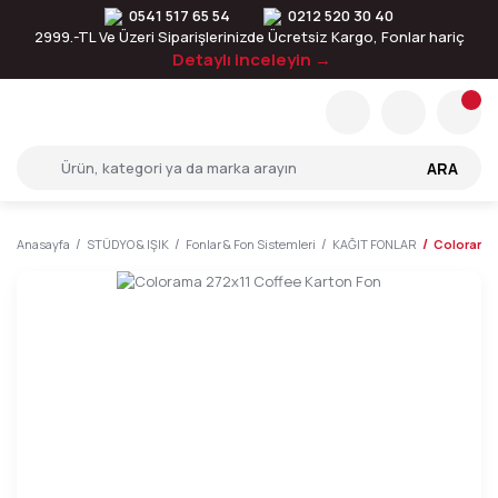
0541 517 65 54
0212 520 30 40
2999.-TL Ve Üzeri Siparişlerinizde Ücretsiz Kargo, Fonlar hariç
Detaylı inceleyin →
ARA
Anasayfa
STÜDYO & IŞIK
Fonlar & Fon Sistemleri
KAĞIT FONLAR
Colorama 