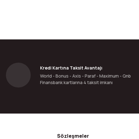
da yetersiz gördüğünüz noktaları öneri formunu kullanarak tarafımıza ilete
Bu ürüne ilk yorumu siz yapın!
Yorum Yaz
Kredi Kartına Taksit Avantajı
World - Bonus - Axis - Paraf - Maximum - Qnb
Finansbank kartlarına 4 taksit imkanı
Gönder
Sözleşmeler