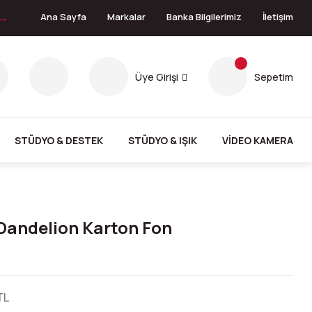
 →
Ana Sayfa
Markalar
Banka Bilgilerimiz
İletişim
Üye Girişi
Sepetim
STÜDYO & DESTEK
STÜDYO & IŞIK
VİDEO KAMERA
Dandelion Karton Fon
TL