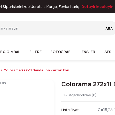
i Siparişlerinizde Ücretsiz Kargo, Fonlar hariç
Detaylı inceleyin
ARA
E & GİMBAL
FİLTRE
FOTOĞRAF
LENSLER
SES
Colorama 272x11 Dandelion Karton Fon
Colorama 272x11 
0 - Değerlendirme (0)
7.418,25 
Liste Fiyatı