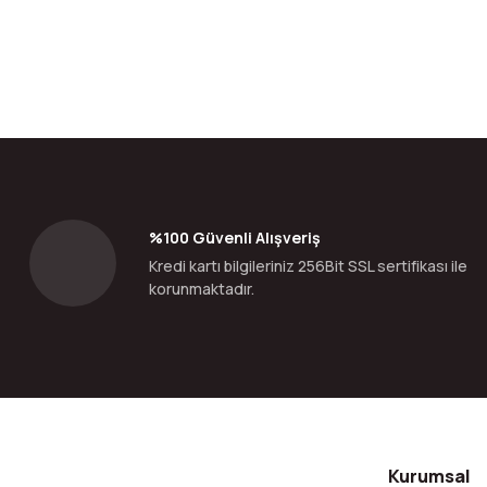
Bu ürünün fiyat bilgisi, resim, ürün açıklamalarında ve diğer konular
Görüş ve önerileriniz için teşekkür ederiz.
Ürün resmi kalitesiz, bozuk veya görüntülenemiyor.
Ürün açıklamasında eksik bilgiler bulunuyor.
Ürün bilgilerinde hatalar bulunuyor.
%100 Güvenli Alışveriş
Ürün fiyatı diğer sitelerden daha pahalı.
Kredi kartı bilgileriniz 256Bit SSL sertifikası ile
Bu ürüne benzer farklı alternatifler olmalı.
korunmaktadır.
Kurumsal