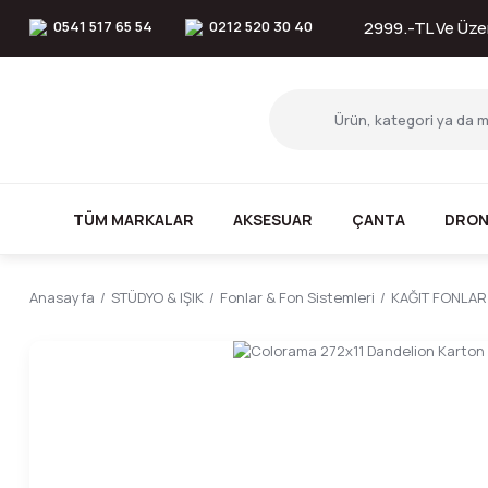
0541 517 65 54
0212 520 30 40
2999.-TL Ve Üzer
TÜM MARKALAR
AKSESUAR
ÇANTA
DRON
Anasayfa
STÜDYO & IŞIK
Fonlar & Fon Sistemleri
KAĞIT FONLAR