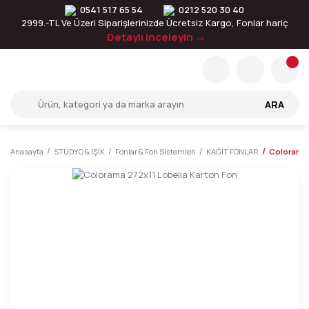
0541 517 65 54
0212 520 30 40
2999.-TL Ve Üzeri Siparişlerinizde Ücretsiz Kargo, Fonlar hariç
Detaylı inceleyin →
ARA
Anasayfa
STÜDYO & IŞIK
Fonlar & Fon Sistemleri
KAĞIT FONLAR
Colorama 