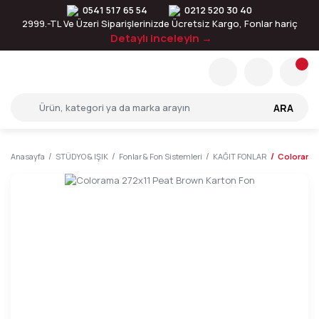
0541 517 65 54
0212 520 30 40
2999.-TL Ve Üzeri Siparişlerinizde Ücretsiz Kargo, Fonlar hariç
Detaylı inceleyin →
ARA
Anasayfa
STÜDYO & IŞIK
Fonlar & Fon Sistemleri
KAĞIT FONLAR
Colorama 