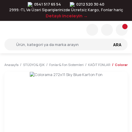
0541 517 65 54
0212 520 30 40
2999.-TL Ve Üzeri Siparişlerinizde Ücretsiz Kargo, Fonlar hariç
Detaylı inceleyin →
ARA
Anasayfa
STÜDYO & IŞIK
Fonlar & Fon Sistemleri
KAĞIT FONLAR
Colorama 2