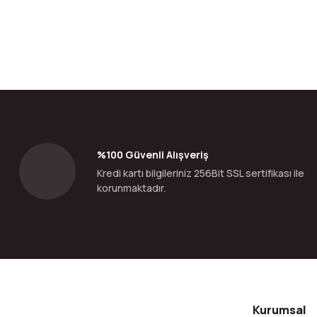
Bu ürünün fiyat bilgisi, resim, ürün açıklamalarında ve diğer konular
Görüş ve önerileriniz için teşekkür ederiz.
Ürün resmi kalitesiz, bozuk veya görüntülenemiyor.
Ürün açıklamasında eksik bilgiler bulunuyor.
Ürün bilgilerinde hatalar bulunuyor.
%100 Güvenli Alışveriş
Ürün fiyatı diğer sitelerden daha pahalı.
Kredi kartı bilgileriniz 256Bit SSL sertifikası ile
Bu ürüne benzer farklı alternatifler olmalı.
korunmaktadır.
Kurumsal