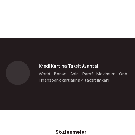
da yetersiz gördüğünüz noktaları öneri formunu kullanarak tarafımıza ilete
Bu ürüne ilk yorumu siz yapın!
Yorum Yaz
Kredi Kartına Taksit Avantajı
World - Bonus - Axis - Paraf - Maximum - Qnb
Finansbank kartlarına 4 taksit imkanı
Gönder
Sözleşmeler