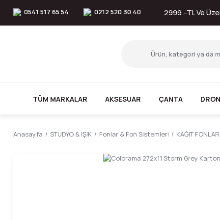
0541 517 65 54
0212 520 30 40
2999.-TL Ve Üzer
TÜM MARKALAR
AKSESUAR
ÇANTA
DRON
Anasayfa
STÜDYO & IŞIK
Fonlar & Fon Sistemleri
KAĞIT FONLAR