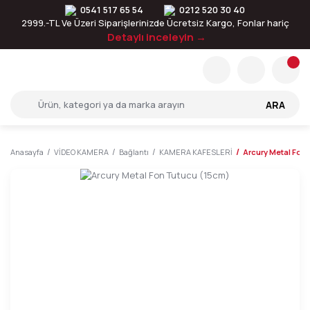
0541 517 65 54
0212 520 30 40
2999.-TL Ve Üzeri Siparişlerinizde Ücretsiz Kargo, Fonlar hariç
Detaylı inceleyin →
ARA
Anasayfa
VİDEO KAMERA
Bağlantı
KAMERA KAFESLERİ
Arcury Metal Fon