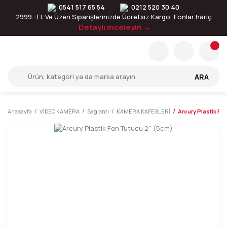
0541 517 65 54
0212 520 30 40
2999.-TL Ve Üzeri Siparişlerinizde Ücretsiz Kargo, Fonlar hariç
Detaylı inceleyin →
ARA
Anasayfa
VİDEO KAMERA
Bağlantı
KAMERA KAFESLERİ
Arcury Plastik Fo