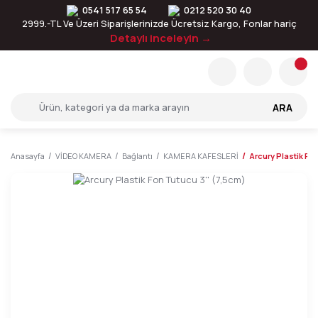
0541 517 65 54
0212 520 30 40
2999.-TL Ve Üzeri Siparişlerinizde Ücretsiz Kargo, Fonlar hariç
Detaylı inceleyin →
ARA
Anasayfa
VİDEO KAMERA
Bağlantı
KAMERA KAFESLERİ
Arcury Plastik Fo