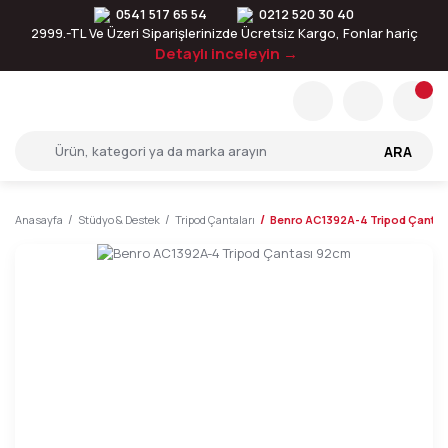
0541 517 65 54
0212 520 30 40
2999.-TL Ve Üzeri Siparişlerinizde Ücretsiz Kargo, Fonlar hariç
Detaylı inceleyin →
ARA
Anasayfa
Stüdyo & Destek
Tripod Çantaları
Benro AC1392A-4 Tripod Çanta