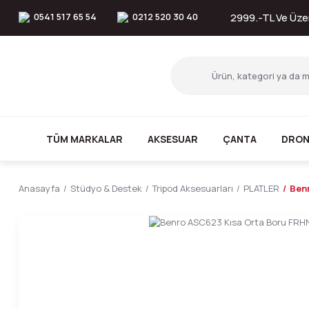
0541 517 65 54
0212 520 30 40
2999.-TL Ve Üzer
TÜM MARKALAR
AKSESUAR
ÇANTA
DRON
Anasayfa
Stüdyo & Destek
Tripod Aksesuarları
PLATLER
Ben