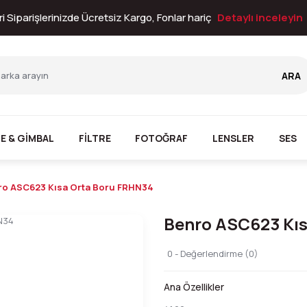
i Siparişlerinizde Ücretsiz Kargo, Fonlar hariç
Detaylı inceleyin
ARA
E & GİMBAL
FİLTRE
FOTOĞRAF
LENSLER
SES
ro ASC623 Kısa Orta Boru FRHN34
Benro ASC623 Kıs
0 - Değerlendirme (0)
Ana Özellikler