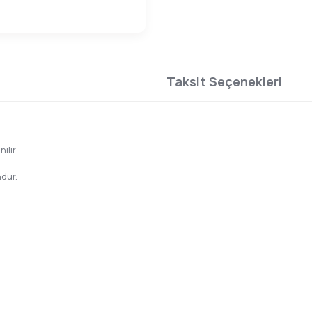
Taksit Seçenekleri
ılır.
ndur.
da yetersiz gördüğünüz noktaları öneri formunu kullanarak tarafımıza ilete
Bu ürüne ilk yorumu siz yapın!