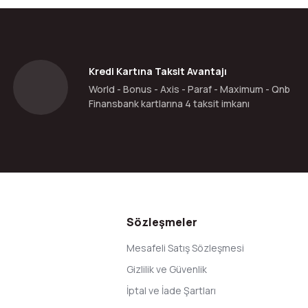
Yorum Yaz
Kredi Kartına Taksit Avantajı
World - Bonus - Axis - Paraf - Maximum - Qnb
Finansbank kartlarına 4 taksit imkanı
Gönder
Sözleşmeler
Mesafeli Satış Sözleşmesi
Gizlilik ve Güvenlik
İptal ve İade Şartları