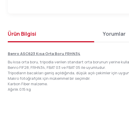
Ürün Bilgisi
Yorumlar
Benro ASC623 Kısa Orta Boru FRHN34
Bu kısa orta boru, tripodla verilen standart orta borunun yerine kullan
Benro FIF28, FRHN34, FBAT 03 ve FBAT 05 ile uyumludur.
Tripodların bacakları geniş açıldığında, düşük açılı çekimler için uygu
Makro fotoğrafçılık için mükemmel bir seçimdir.
Karbon Fiber malzeme.
Ağırlık 0.15 kg
Bu ürünün fiyat bilgisi, resim, ürün açıklamalarında ve diğer konular
Görüş ve önerileriniz için teşekkür ederiz.