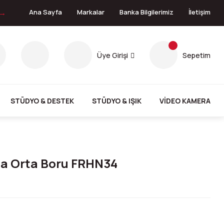
 →
Ana Sayfa
Markalar
Banka Bilgilerimiz
İletişim
Üye Girişi
Sepetim
STÜDYO & DESTEK
STÜDYO & IŞIK
VİDEO KAMERA
a Orta Boru FRHN34