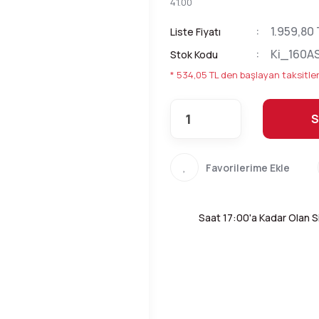
41.00
1.959,80 
Liste Fiyatı
Ki_160A
Stok Kodu
* 534,05 TL den başlayan taksitler
S
Saat 17:00'a Kadar Olan Si