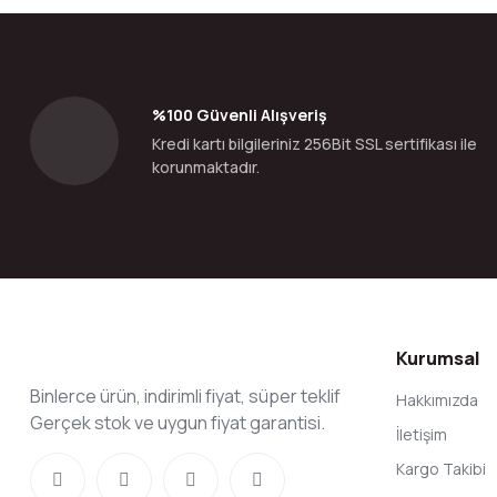
Ürün resmi kalitesiz, bozuk veya görüntülenemiyor.
Ürün açıklamasında eksik bilgiler bulunuyor.
Ürün bilgilerinde hatalar bulunuyor.
%100 Güvenli Alışveriş
Ürün fiyatı diğer sitelerden daha pahalı.
Kredi kartı bilgileriniz 256Bit SSL sertifikası ile
Bu ürüne benzer farklı alternatifler olmalı.
korunmaktadır.
Kurumsal
Binlerce ürün, indirimli fiyat, süper teklif
Hakkımızda
Gerçek stok ve uygun fiyat garantisi.
İletişim
Kargo Takibi