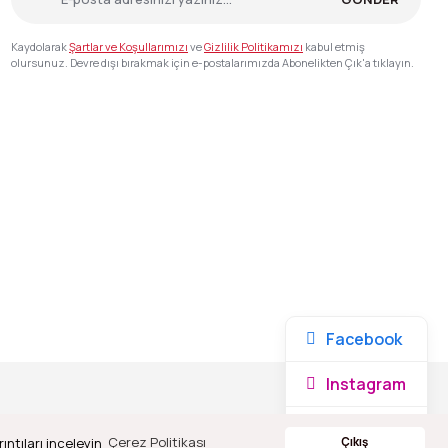
Kaydolarak
Şartlar ve Koşullarımızı
ve
Gizlilik Politikamızı
kabul etmiş
olursunuz. Devre dışı bırakmak için e-postalarımızda Abonelikten Çık'a tıklayın.
Facebook
Instagram
Whatsapp
ıntıları inceleyin
Çerez Politikası
Çıkış