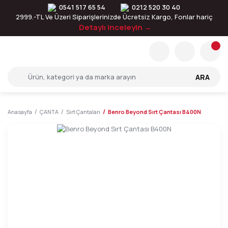
0541 517 65 54
0212 520 30 40
2999.-TL Ve Üzeri Siparişlerinizde Ücretsiz Kargo, Fonlar hariç
Detaylı inceleyin →
ARA
Anasayfa
ÇANTA
Sırt Çantaları
Benro Beyond Sırt Çantası B400N