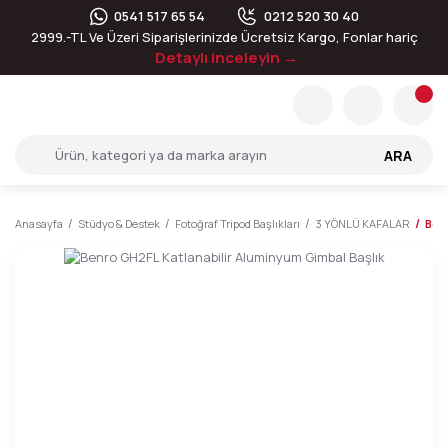
0541 517 65 54
0212 520 30 40
2999.-TL Ve Üzeri Siparişlerinizde Ücretsiz Kargo, Fonlar hariç
Detaylı inceleyin →
ARA
Anasayfa
Stüdyo & Destek
Fotoğraf Tripod Başlıkları
3 YÖNLÜ KAFALAR
Benr