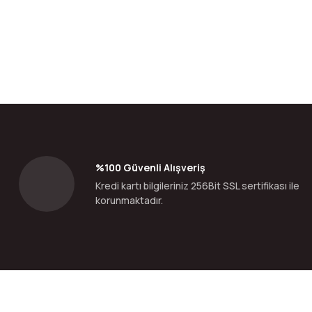
Bu ürünün fiyat bilgisi, resim, ürün açıklamalarında ve diğer konular
Görüş ve önerileriniz için teşekkür ederiz.
Ürün resmi kalitesiz, bozuk veya görüntülenemiyor.
Ürün açıklamasında eksik bilgiler bulunuyor.
Ürün bilgilerinde hatalar bulunuyor.
%100 Güvenli Alışveriş
Ürün fiyatı diğer sitelerden daha pahalı.
Kredi kartı bilgileriniz 256Bit SSL sertifikası ile
Bu ürüne benzer farklı alternatifler olmalı.
korunmaktadır.