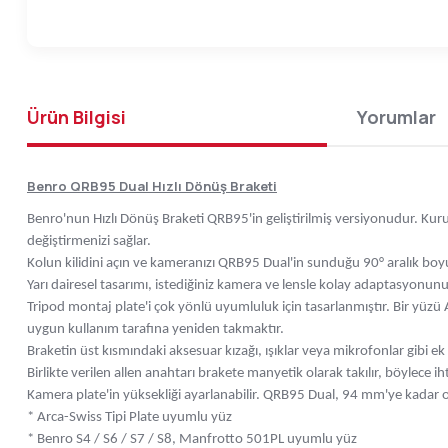
Ürün Bilgisi
Yorumlar
Benro QRB95 Dual Hızlı Dönüş Braketi
Benro'nun Hızlı Dönüş Braketi QRB95'in geliştirilmiş versiyonudur. 
değiştirmenizi sağlar.
Kolun kilidini açın ve kameranızı QRB95 Dual'in sunduğu 90° aralık bo
Yarı dairesel tasarımı, istediğiniz kamera ve lensle kolay adaptasyonunu
Tripod montaj plate'i çok yönlü uyumluluk için tasarlanmıştır. Bir yüz
uygun kullanım tarafına yeniden takmaktır.
Braketin üst kısmındaki aksesuar kızağı, ışıklar veya mikrofonlar gibi ek
Birlikte verilen allen anahtarı brakete manyetik olarak takılır, böylece 
Kamera plate'in yüksekliği ayarlanabilir. QRB95 Dual, 94 mm'ye kadar 
* Arca-Swiss Tipi Plate uyumlu yüz
* Benro S4 / S6 / S7 / S8, Manfrotto 501PL uyumlu yüz