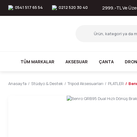
0541 517 65 54
0212 520 30 40
2999.-TL Ve Üzer
TÜM MARKALAR
AKSESUAR
ÇANTA
DRON
Anasayfa
Stüdyo & Destek
Tripod Aksesuarları
PLATLER
Benr