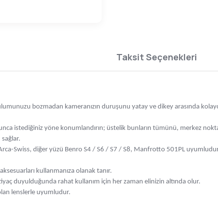
Taksit Seçenekleri
Kurulumunuzu bozmadan kameranızın duruşunu yatay ve dikey arasında kolay
yunca istediğiniz yöne konumlandırın; üstelik bunların tümünü, merkez nokt
 sağlar.
ü Arca-Swiss, diğer yüzü Benro S4 / S6 / S7 / S8, Manfrotto 501PL uyumludur
 aksesuarları kullanmanıza olanak tanır.
ihtiyaç duyulduğunda rahat kullanım için her zaman elinizin altında olur.
olan lenslerle uyumludur.