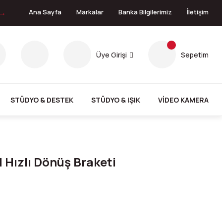
 →
Ana Sayfa
Markalar
Banka Bilgilerimiz
İletişim
Üye Girişi
Sepetim
STÜDYO & DESTEK
STÜDYO & IŞIK
VİDEO KAMERA
 Hızlı Dönüş Braketi