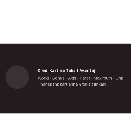
da yetersiz gördüğünüz noktaları öneri formunu kullanarak tarafımıza ilete
Bu ürüne ilk yorumu siz yapın!
Yorum Yaz
Kredi Kartına Taksit Avantajı
World - Bonus - Axis - Paraf - Maximum - Qnb
Finansbank kartlarına 4 taksit imkanı
Gönder