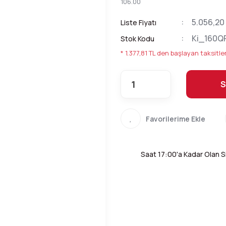
106.00
5.056,20
Liste Fiyatı
Ki_160Q
Stok Kodu
* 1.377,81 TL den başlayan taksitler
S
Saat 17:00'a Kadar Olan Si