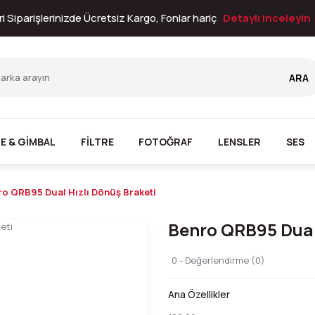
i Siparişlerinizde Ücretsiz Kargo, Fonlar hariç
Detaylı inceleyin
ARA
E & GİMBAL
FİLTRE
FOTOĞRAF
LENSLER
SES
o QRB95 Dual Hızlı Dönüş Braketi
Benro QRB95 Dual
0 - Değerlendirme (0)
Ana Özellikler