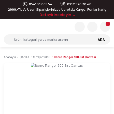
0541 517 65 54
0212 520 30 40
2999.-TL Ve Üzeri Siparişlerinizde Ücretsiz Kargo, Fonlar hariç
Detaylı inceleyin →
ARA
Anasayfa
ÇANTA
Sırt Çantaları
Benro Ranger 300 Sırt Çantası