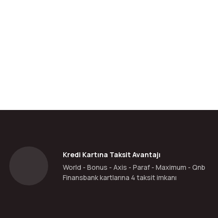
da yetersiz gördüğünüz noktaları öneri formunu kullanarak tarafımıza ilete
Bu ürüne ilk yorumu siz yapın!
Yorum Yaz
Kredi Kartına Taksit Avantajı
World - Bonus - Axis - Paraf - Maximum - Qnb
Finansbank kartlarına 4 taksit imkanı