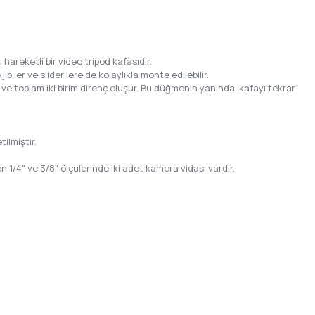
hareketli bir video tripod kafasıdır.
'ler ve slider'lere de kolaylıkla monte edilebilir.
ve toplam iki birim direnç oluşur. Bu düğmenin yanında, kafayı tekrar
ilmiştir.
n 1/4" ve 3/8" ölçülerinde iki adet kamera vidası vardır.