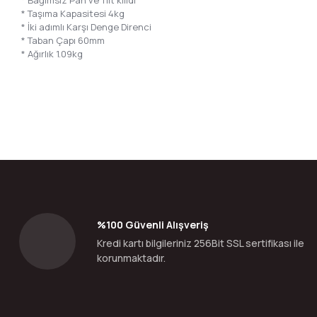
* Bağımsız Pan ve Tilt kilidi
* Taşıma Kapasitesi 4kg
* İki adımlı Karşı Denge Direnci
* Taban Çapı 60mm
* Ağırlık 1.09kg
Bu ürünün fiyat bilgisi, resim, ürün açıklamalarında ve diğer konular
Görüş ve önerileriniz için teşekkür ederiz.
Ürün resmi kalitesiz, bozuk veya görüntülenemiyor.
Ürün açıklamasında eksik bilgiler bulunuyor.
Ürün bilgilerinde hatalar bulunuyor.
%100 Güvenli Alışveriş
Ürün fiyatı diğer sitelerden daha pahalı.
Kredi kartı bilgileriniz 256Bit SSL sertifikası ile
Bu ürüne benzer farklı alternatifler olmalı.
korunmaktadır.