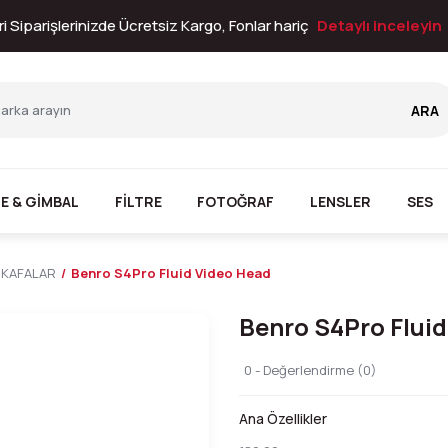
i Siparişlerinizde Ücretsiz Kargo, Fonlar hariç
Detaylı inceleyin
ARA
E & GİMBAL
FİLTRE
FOTOĞRAF
LENSLER
SES
 KAFALAR
Benro S4Pro Fluid Video Head
Benro S4Pro Flui
0 - Değerlendirme (0)
Ana Özellikler