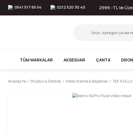
0541 517 65 54
0212 520 30 40
2999.-TL Ve Üzer
TÜM MARKALAR
AKSESUAR
ÇANTA
DRON
Anasayfa
Stüdyo & Destek
Video Kamera Başlıkları
TEK KOLLU