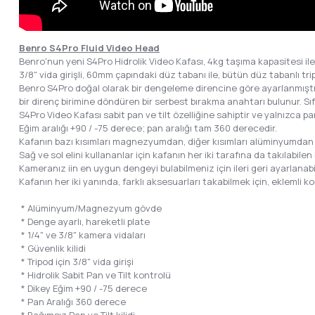
Benro S4Pro Fluid Video Head
Benro'nun yeni S4Pro Hidrolik Video Kafası, 4kg taşıma kapasitesi ile,
3/8" vida girişli, 60mm çapındaki düz tabanı ile, bütün düz tabanlı tri
Benro S4Pro doğal olarak bir dengeleme direncine göre ayarlanmıştır.
bir direnç birimine döndüren bir serbest bırakma anahtarı bulunur. Sıfı
S4Pro Video Kafası sabit pan ve tilt özelliğine sahiptir ve yalnızca pan v
Eğim aralığı +90 / -75 derece; pan aralığı tam 360 derecedir.
Kafanın bazı kısımları magnezyumdan, diğer kısımları alüminyumdan ya
Sağ ve sol elini kullananlar için kafanın her iki tarafına da takılabilen 
Kameranız iin en uygun dengeyi bulabilmeniz için ileri geri ayarlanabil
Kafanın her iki yanında, farklı aksesuarları takabilmek için, eklemli kol
* Alüminyum/Magnezyum gövde
* Denge ayarlı, hareketli plate
* 1/4" ve 3/8" kamera vidaları
* Güvenlik kilidi
* Tripod için 3/8" vida girişi
* Hidrolik Sabit Pan ve Tilt kontrolü
* Dikey Eğim +90 / -75 derece
* Pan Aralığı 360 derece