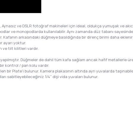
 Aynasız ve DSLR fotoğraf makineleri için ideal, oldukça yumuşak ve akıcı 
podlar ve monopodlarda kullanılabilir. Aynı zamanda düz tabanı sayesinde jib
 Kafanın arkasındaki düğmeye basıldığında bir direnç birimi daha eklenir 
r ayarı yoktur.
e tilt kilitleri vardır.
pılmıştır. Düğmeler de dahil tüm kafa sağlam ancak hafif metallerle üret
bir kontrol / pan kolu vardır.
en bir Plate'i bulunur. Kamera plakasının altında ayrı yuvalarda taşınabile
ları sabitleyebileceğiniz 1/4" dişi vida yuvaları bulunur.