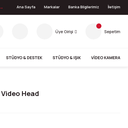
 →
Ana Sayfa
Markalar
Banka Bilgilerimiz
İletişim
Üye Girişi
Sepetim
STÜDYO & DESTEK
STÜDYO & IŞIK
VİDEO KAMERA
d Video Head