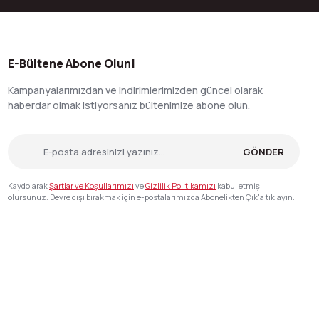
E-Bültene Abone Olun!
Kampanyalarımızdan ve indirimlerimizden güncel olarak
haberdar olmak istiyorsanız bültenimize abone olun.
GÖNDER
Kaydolarak
Şartlar ve Koşullarımızı
ve
Gizlilik Politikamızı
kabul etmiş
olursunuz. Devre dışı bırakmak için e-postalarımızda Abonelikten Çık'a tıklayın.