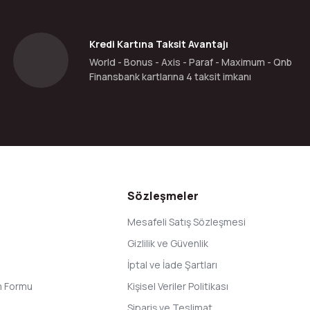
Yorum Yaz
Kredi Kartına Taksit Avantajı
World - Bonus - Axis - Paraf - Maximum - Qnb
Finansbank kartlarına 4 taksit imkanı
Gönder
Sözleşmeler
Mesafeli Satış Sözleşmesi
Gizlilik ve Güvenlik
İptal ve İade Şartları
im Formu
Kişisel Veriler Politikası
Sipariş ve Teslimat