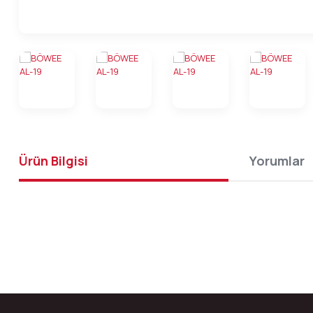
Ürün Bilgisi
Yorumlar
Bu ürünün fiyat bilgisi, resim, ürün açıklamalarında ve diğer konular
Görüş ve önerileriniz için teşekkür ederiz.
Ürün resmi kalitesiz, bozuk veya görüntülenemiyor.