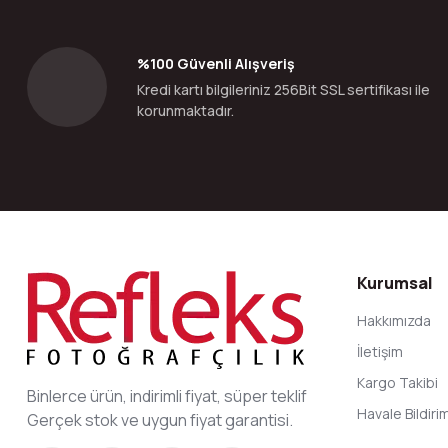
Ürün açıklamasında eksik bilgiler bulunuyor.
Ürün bilgilerinde hatalar bulunuyor.
%100 Güvenli Alışveriş
Ürün fiyatı diğer sitelerden daha pahalı.
Kredi kartı bilgileriniz 256Bit SSL sertifikası ile
Bu ürüne benzer farklı alternatifler olmalı.
korunmaktadır.
Kurumsal
Hakkımızda
İletişim
Kargo Takibi
Binlerce ürün, indirimli fiyat, süper teklif
Havale Bildir
Gerçek stok ve uygun fiyat garantisi.