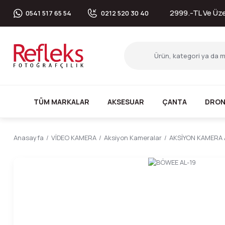
2999.-TL Ve Üzer
0541 517 65 54
0212 520 30 40
TÜM MARKALAR
AKSESUAR
ÇANTA
DRON
Anasayfa
VİDEO KAMERA
Aksiyon Kameralar
AKSİYON KAMERA