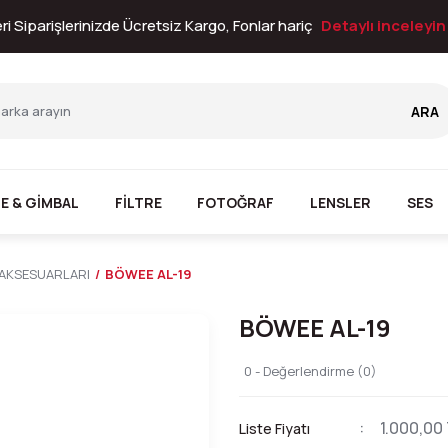
i Siparişlerinizde Ücretsiz Kargo, Fonlar hariç
Detaylı inceleyi
ARA
E & GİMBAL
FİLTRE
FOTOĞRAF
LENSLER
SES
 AKSESUARLARI
BÖWEE AL-19
BÖWEE AL-19
0 - Değerlendirme (0)
1.000,00
Liste Fiyatı