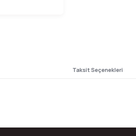
Taksit Seçenekleri
da yetersiz gördüğünüz noktaları öneri formunu kullanarak tarafımıza ilete
Bu ürüne ilk yorumu siz yapın!