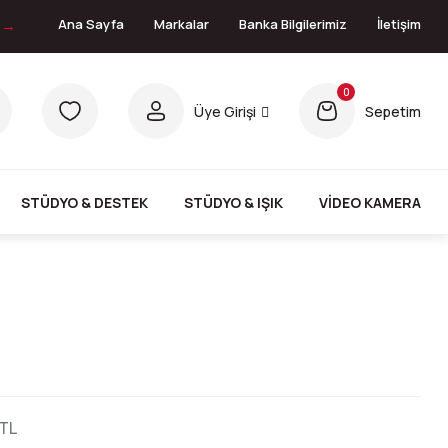
n →
Ana Sayfa
Markalar
Banka Bilgilerimiz
İletişim
0
Üye Girişi
Sepetim
STÜDYO & DESTEK
STÜDYO & IŞIK
VİDEO KAMERA
 TL