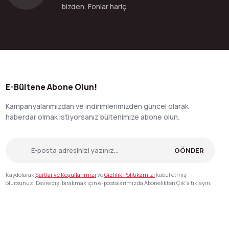
bizden, Fonlar hariç.
E-Bültene Abone Olun!
Kampanyalarımızdan ve indirimlerimizden güncel olarak
haberdar olmak istiyorsanız bültenimize abone olun.
GÖNDER
Kaydolarak
Şartlar ve Koşullarımızı
ve
Gizlilik Politikamızı
kabul etmiş
olursunuz. Devre dışı bırakmak için e-postalarımızda Abonelikten Çık'a tıklayın.