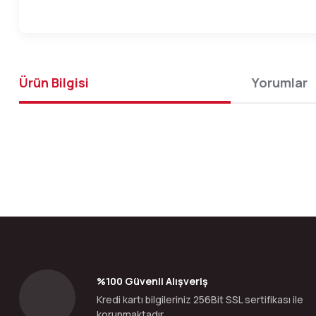
Ürün Bilgisi
Yorumlar
Bu ürünün fiyat bilgisi, resim, ürün açıklamalarında ve diğer konular
Görüş ve önerileriniz için teşekkür ederiz.
Ürün resmi kalitesiz, bozuk veya görüntülenemiyor.
Ürün açıklamasında eksik bilgiler bulunuyor.
Ürün bilgilerinde hatalar bulunuyor.
%100 Güvenli Alışveriş
Ürün fiyatı diğer sitelerden daha pahalı.
Kredi kartı bilgileriniz 256Bit SSL sertifikası ile
Bu ürüne benzer farklı alternatifler olmalı.
korunmaktadır.