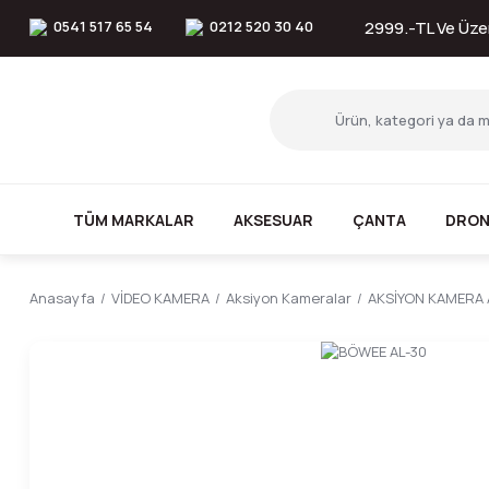
0541 517 65 54
0212 520 30 40
2999.-TL Ve Üzer
TÜM MARKALAR
AKSESUAR
ÇANTA
DRON
Anasayfa
VİDEO KAMERA
Aksiyon Kameralar
AKSİYON KAMERA