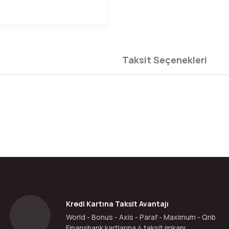
Taksit Seçenekleri
da yetersiz gördüğünüz noktaları öneri formunu kullanarak tarafımıza ilete
Bu ürüne ilk yorumu siz yapın!
Yorum Yaz
Kredi Kartına Taksit Avantajı
World - Bonus - Axis - Paraf - Maximum - Qnb
Finansbank kartlarına 4 taksit imkanı