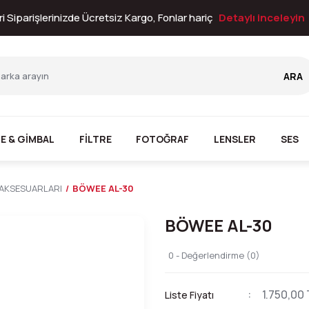
i Siparişlerinizde Ücretsiz Kargo, Fonlar hariç
Detaylı inceleyin
ARA
E & GİMBAL
FİLTRE
FOTOĞRAF
LENSLER
SES
 AKSESUARLARI
BÖWEE AL-30
BÖWEE AL-30
0 - Değerlendirme (0)
1.750,00 
Liste Fiyatı