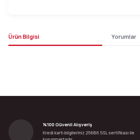
Ürün Bilgisi
Yorumlar
Bu ürünün fiyat bilgisi, resim, ürün açıklamalarında ve diğer konular
Görüş ve önerileriniz için teşekkür ederiz.
Ürün resmi kalitesiz, bozuk veya görüntülenemiyor.
Ürün açıklamasında eksik bilgiler bulunuyor.
Ürün bilgilerinde hatalar bulunuyor.
%100 Güvenli Alışveriş
Ürün fiyatı diğer sitelerden daha pahalı.
Kredi kartı bilgileriniz 256Bit SSL sertifikası ile
Bu ürüne benzer farklı alternatifler olmalı.
korunmaktadır.