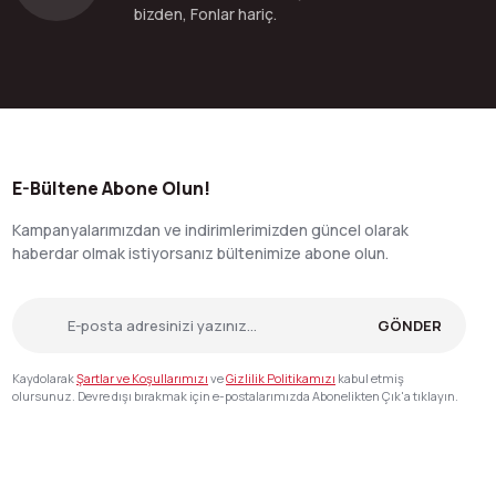
bizden, Fonlar hariç.
E-Bültene Abone Olun!
Kampanyalarımızdan ve indirimlerimizden güncel olarak
haberdar olmak istiyorsanız bültenimize abone olun.
GÖNDER
Kaydolarak
Şartlar ve Koşullarımızı
ve
Gizlilik Politikamızı
kabul etmiş
olursunuz. Devre dışı bırakmak için e-postalarımızda Abonelikten Çık'a tıklayın.