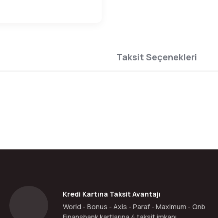
Taksit Seçenekleri
da yetersiz gördüğünüz noktaları öneri formunu kullanarak tarafımıza ilete
Bu ürüne ilk yorumu siz yapın!
Yorum Yaz
Kredi Kartına Taksit Avantajı
World - Bonus - Axis - Paraf - Maximum - Qnb
Finansbank kartlarına 4 taksit imkanı