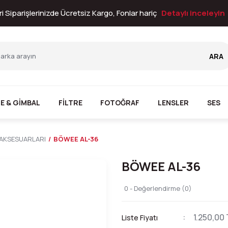
i Siparişlerinizde Ücretsiz Kargo, Fonlar hariç
Detaylı inceleyin
ARA
E & GİMBAL
FİLTRE
FOTOĞRAF
LENSLER
SES
 AKSESUARLARI
BÖWEE AL-36
BÖWEE AL-36
0 - Değerlendirme (0)
1.250,00 
Liste Fiyatı