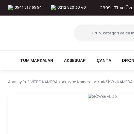
0541 517 65 54
0212 520 30 40
2999.-TL Ve Üzer
TÜM MARKALAR
AKSESUAR
ÇANTA
DRON
Anasayfa
VİDEO KAMERA
Aksiyon Kameralar
AKSİYON KAMERA