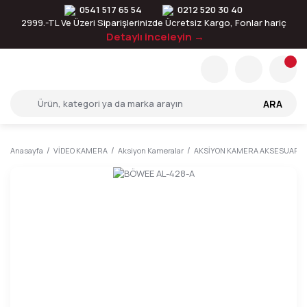
0541 517 65 54
0212 520 30 40
2999.-TL Ve Üzeri Siparişlerinizde Ücretsiz Kargo, Fonlar hariç
Detaylı inceleyin →
ARA
Anasayfa
VİDEO KAMERA
Aksiyon Kameralar
AKSİYON KAMERA AKSESUARLA