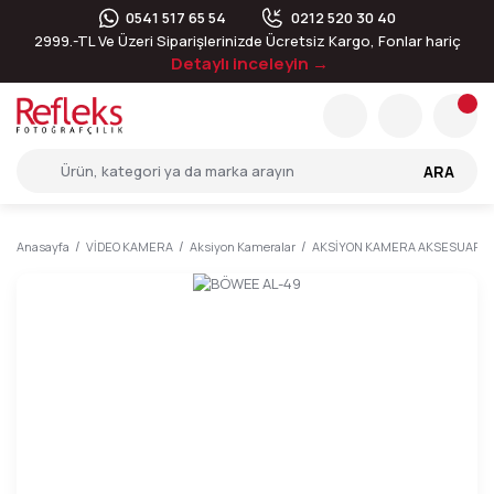
0541 517 65 54
0212 520 30 40
2999.-TL Ve Üzeri Siparişlerinizde Ücretsiz Kargo, Fonlar hariç
Detaylı inceleyin →
ARA
Anasayfa
VİDEO KAMERA
Aksiyon Kameralar
AKSİYON KAMERA AKSESUARLA