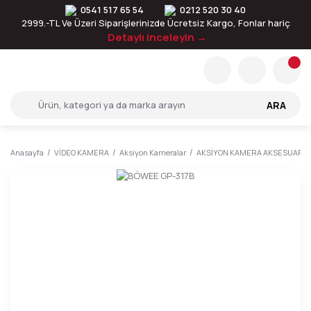
0541 517 65 54
0212 520 30 40
2999.-TL Ve Üzeri Siparişlerinizde Ücretsiz Kargo, Fonlar hariç
Detaylı inceleyin →
ARA
Anasayfa
VİDEO KAMERA
Aksiyon Kameralar
AKSİYON KAMERA AKSESUARLA