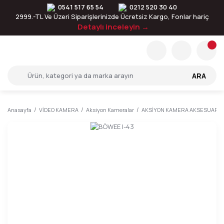
0541 517 65 54
0212 520 30 40
2999.-TL Ve Üzeri Siparişlerinizde Ücretsiz Kargo, Fonlar hariç
Detaylı inceleyin →
ARA
Anasayfa
VİDEO KAMERA
Aksiyon Kameralar
AKSİYON KAMERA AKSESUARLA